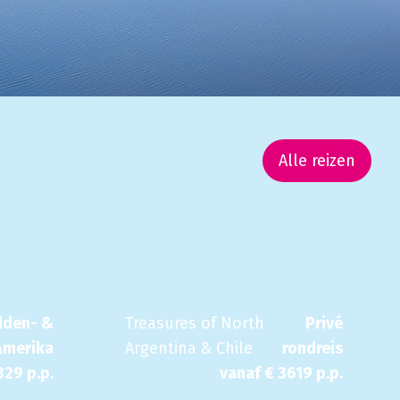
Alle reizen
dden- &
Treasures of North
Privé
Amerika
Argentina & Chile
rondreis
329
p.p.
vanaf €
3619
p.p.