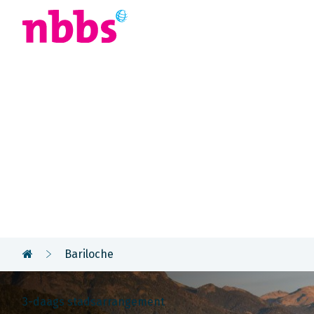
Afrika
Azië
U
Rondreis
Argentinië
Bariloche
3-daags stadsarrangement