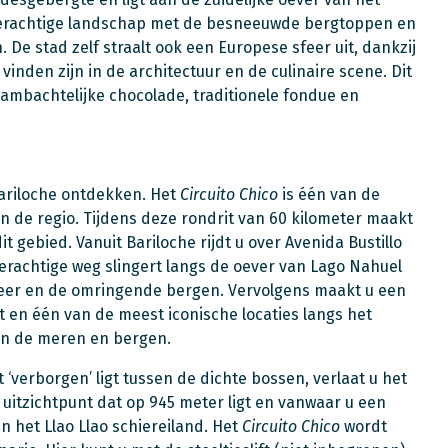
lderachtige landschap met de besneeuwde bergtoppen en
De stad zelf straalt ook een Europese sfeer uit, dankzij
vinden zijn in de architectuur en de culinaire scene. Dit
e ambachtelijke chocolade, traditionele fondue en
ariloche ontdekken. Het
Circuito Chico
is één van de
in de regio. Tijdens deze rondrit van 60 kilometer maakt
t gebied. Vanuit Bariloche rijdt u over Avenida Bustillo
erachtige weg slingert langs de oever van Lago Nahuel
meer en de omringende bergen. Vervolgens maakt u een
rt en één van de meest iconische locaties langs het
en de meren en bergen.
‘verborgen’ ligt tussen de dichte bossen, verlaat u het
 uitzichtpunt dat op 945 meter ligt en vanwaar u een
n het Llao Llao schiereiland. Het
Circuito Chico
wordt