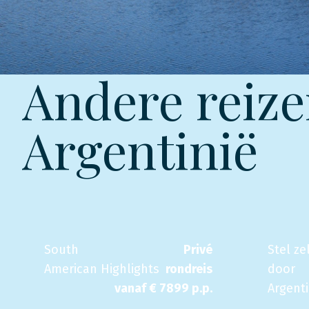
Andere reize
Argentinië
South
Privé
Stel ze
American Highlights
rondreis
door
vanaf €
7899
p.p.
Argent