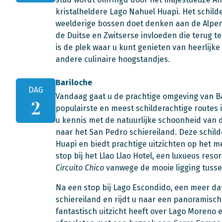
kristalheldere Lago Nahuel Huapi. Het schi
weelderige bossen doet denken aan de Alpen. 
de Duitse en Zwitserse invloeden die terug te 
is de plek waar u kunt genieten van heerlijk
andere culinaire hoogstandjes.
Bariloche
DAG
Vandaag gaat u de prachtige omgeving van B
2
populairste en meest schilderachtige routes 
u kennis met de natuurlijke schoonheid van di
naar het San Pedro schiereiland. Deze schild
Huapi en biedt prachtige uitzichten op het 
stop bij het Llao Llao Hotel, een luxueus reso
Circuito Chico
vanwege de mooie ligging tuss
Na een stop bij Lago Escondido, een meer dat 
schiereiland en rijdt u naar een panoramisch
fantastisch uitzicht heeft over Lago Moreno e