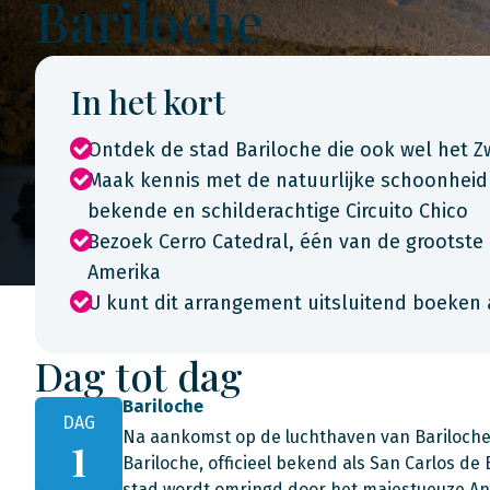
Bariloche
In het kort
Ontdek de stad Bariloche die ook wel het 
Maak kennis met de natuurlijke schoonheid v
bekende en schilderachtige Circuito Chico
Bezoek Cerro Catedral, één van de grootst
Amerika
U kunt dit arrangement uitsluitend boeken 
Dag tot dag
Bariloche
DAG
Na aankomst op de luchthaven van Bariloche 
1
Bariloche, officieel bekend als San Carlos de 
stad wordt omringd door het majestueuze And