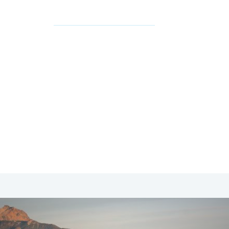
SA & Canada
Midden- & Zuid-Amerika
Australië | Nieuw