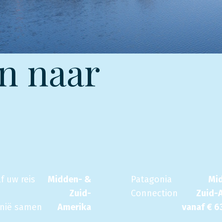
n naar
lf uw reis
Midden- &
Patagonia
Mi
Zuid-
Connection
Zuid-
inië samen
Amerika
vanaf €
6