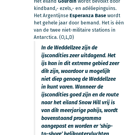
Het eiland
Gourdin
wordt bevolkt door
kindband,- ezels,- en adéliepinguïns.
Het Argentijnse
Esperanza Base
wordt
het gehele jaar door bemand. Het is één
van de twee niet-militaire stations in
Antarctica. (O,L,D)
In de Weddellzee zijn de
ijscondities zeer uitdagend. Het
ijs kan in dit extreme gebied zeer
dik zijn, waardoor u mogelijk
niet diep genoeg de Weddellzee
in kunt varen. Wanneer de
ijscondities goed zijn en de route
naar het eiland Snow Hill vrij is
van dik meerjarige pakijs, wordt
bovenstaand programma
aangepast en worden er ‘ship-
to-shore’ helikoptervluchten