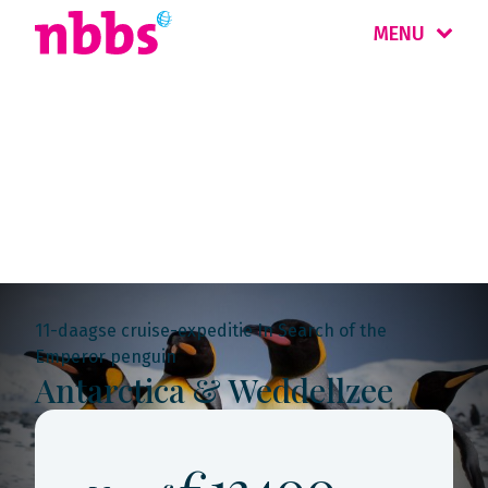
MENU
Rondreis
Antarctica
11-daagse cruise-expeditie In Search of the
Emperor penguin
Antarctica & Weddellzee