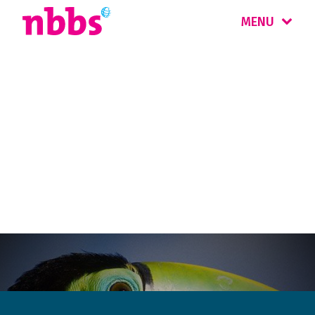
MENU
Blijf op de hoogte en
meld je aan voor onze
nieuwsbrief