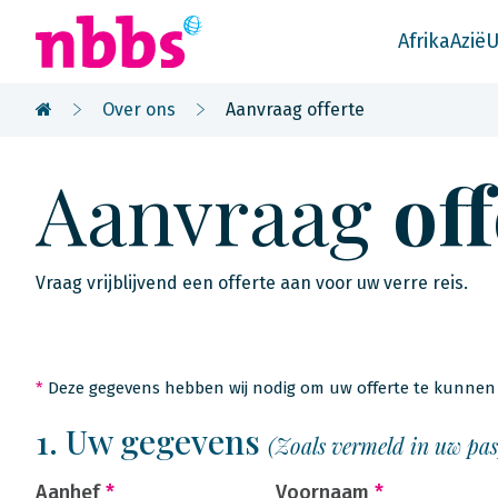
Afrika
Azië
U
Over ons
Aanvraag offerte
Aanvraag
of
Vraag vrijblijvend een offerte aan voor uw verre reis.
*
Deze gegevens hebben wij nodig om uw offerte te kunnen 
1. Uw gegevens
(Zoals vermeld in uw pa
Aanhef
*
Voornaam
*