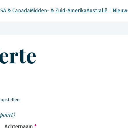
SA & Canada
Midden- & Zuid-Amerika
Australië | Nieuw
ferte
opstellen.
spoort)
Achternaam
*