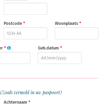
Postcode
*
Woonplaats
*
er
*
Geb.datum
*
1
(Zoals vermeld in uw paspoort)
Achternaam
*