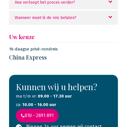
Hoe verloopt het proces verder?
Wanneer moet ik de reis betalen?
Uw keuze
16-daagse privé-rondreis
China Express
Kunnen wij u helpen?
ma t/m vr:
09.00 - 17.30 uur
za:
10.00 - 16.00 uur
010 - 2891 891
Binnen 24 uur nemen wij contact