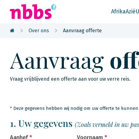
Afrika
Azië
U
Over ons
Aanvraag offerte
Aanvraag
of
Vraag vrijblijvend een offerte aan voor uw verre reis.
*
Deze gegevens hebben wij nodig om uw offerte te kunnen 
1. Uw gegevens
(Zoals vermeld in uw pa
Aanhef
*
Voornaam
*