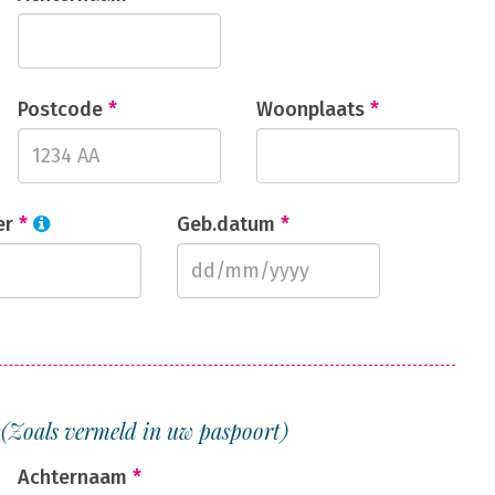
Postcode
*
Woonplaats
*
er
*
Geb.datum
*
1
(Zoals vermeld in uw paspoort)
Achternaam
*