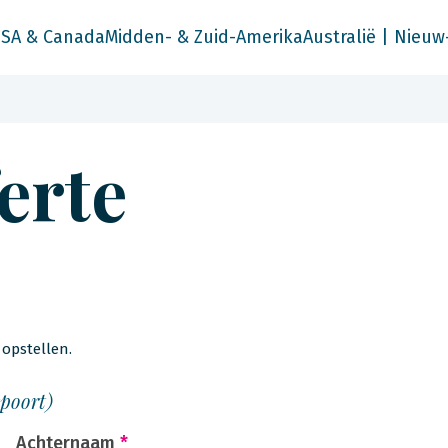
SA & Canada
Midden- & Zuid-Amerika
Australië | Nieuw
ferte
opstellen.
spoort)
Achternaam
*