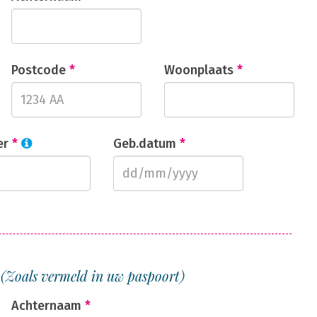
Postcode
*
Woonplaats
*
er
*
Geb.datum
*
1
(Zoals vermeld in uw paspoort)
Achternaam
*