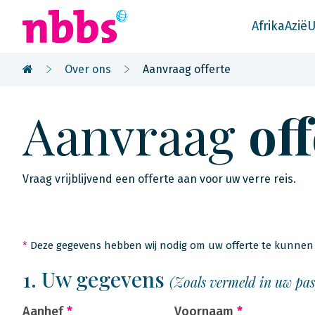
Afrika
Azië
U
Over ons
Aanvraag offerte
Aanvraag
of
Vraag vrijblijvend een offerte aan voor uw verre reis.
*
Deze gegevens hebben wij nodig om uw offerte te kunnen 
1. Uw gegevens
(Zoals vermeld in uw pa
Aanhef
*
Voornaam
*