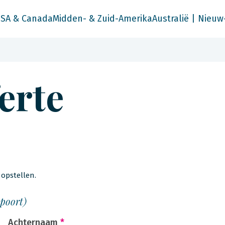
SA & Canada
Midden- & Zuid-Amerika
Australië | Nieuw
ferte
opstellen.
spoort)
Achternaam
*