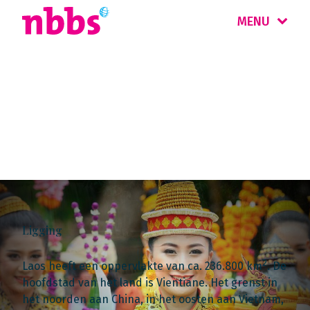
MENU
Landinformatie
Cambodja & Laos
Ligging
2
Laos heeft een oppervlakte van ca. 236.800 km
. De
hoofdstad van het land is Vientiane. Het grenst in
het noorden aan China, in het oosten aan Vietnam,