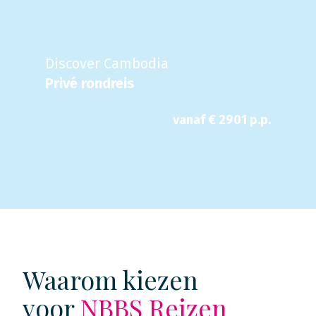
Discover Cambodia
Privé rondreis
vanaf €
2901
p.p.
Waarom kiezen
voor
NBBS Reizen