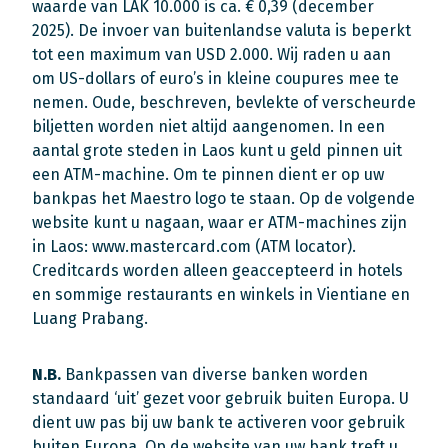
waarde van LAK 10.000 is ca. € 0,39 (december
2025). De invoer van buitenlandse valuta is beperkt
tot een maximum van USD 2.000. Wij raden u aan
om US-dollars of euro’s in kleine coupures mee te
nemen. Oude, beschreven, bevlekte of verscheurde
biljetten worden niet altijd aangenomen. In een
aantal grote steden in Laos kunt u geld pinnen uit
een ATM-machine. Om te pinnen dient er op uw
bankpas het Maestro logo te staan. Op de volgende
website kunt u nagaan, waar er ATM-machines zijn
in Laos: www.mastercard.com (ATM locator).
Creditcards worden alleen geaccepteerd in hotels
en sommige restaurants en winkels in Vientiane en
Luang Prabang.
N.B.
Bankpassen van diverse banken worden
standaard ‘uit’ gezet voor gebruik buiten Europa. U
dient uw pas bij uw bank te activeren voor gebruik
buiten Europa. Op de website van uw bank treft u