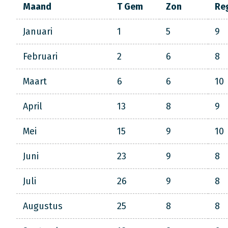
Maand
T Gem
Zon
Re
Januari
1
5
9
Februari
2
6
8
Maart
6
6
10
April
13
8
9
Mei
15
9
10
Juni
23
9
8
Juli
26
9
8
Augustus
25
8
8