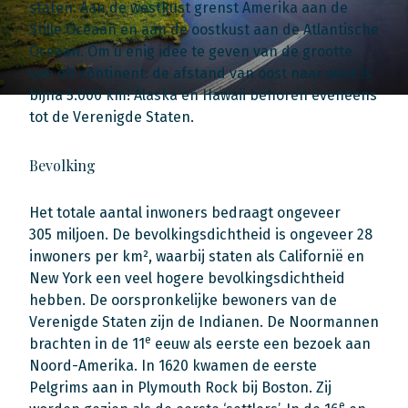
staten. Aan de westkust grenst Amerika aan de
Stille Oceaan en aan de oostkust aan de Atlantische
Oceaan. Om u enig idee te geven van de grootte
van dit continent: de afstand van oost naar west is
bijna 5.000 km! Alaska en Hawaii behoren eveneens
tot de Verenigde Staten.
Bevolking
Het totale aantal inwoners bedraagt ongeveer
305 miljoen. De bevolkingsdichtheid is ongeveer 28
inwoners per km², waarbij staten als Californië en
New York een veel hogere bevolkingsdichtheid
hebben. De oorspronkelijke bewoners van de
Verenigde Staten zijn de Indianen. De Noormannen
e
brachten in de 11
eeuw als eerste een bezoek aan
Noord-Amerika. In 1620 kwamen de eerste
Pelgrims aan in Plymouth Rock bij Boston. Zij
e