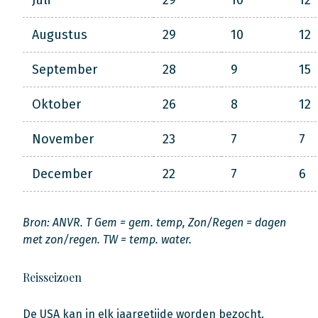
Juli
29
10
12
Augustus
29
10
12
September
28
9
15
Oktober
26
8
12
November
23
7
7
December
22
7
6
Bron: ANVR. T Gem = gem. temp, Zon/Regen = dagen
met zon/regen. TW = temp. water.
Reisseizoen
De USA kan in elk jaargetijde worden bezocht.