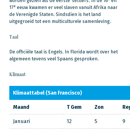
worden gezien als de eerste ‘settlers’. In de 16
en
e
17
eeuw kwamen er veel slaven vanuit Afrika naar
de Verenigde Staten. Sindsdien is het land
uitgegroeid tot een multiculturele samenleving.
Taal
De officiële taal is Engels. In Florida wordt over het
algemeen tevens veel Spaans gesproken.
Klimaat
Klimaattabel (San Francisco)
Maand
T Gem
Zon
Re
Januari
12
5
9