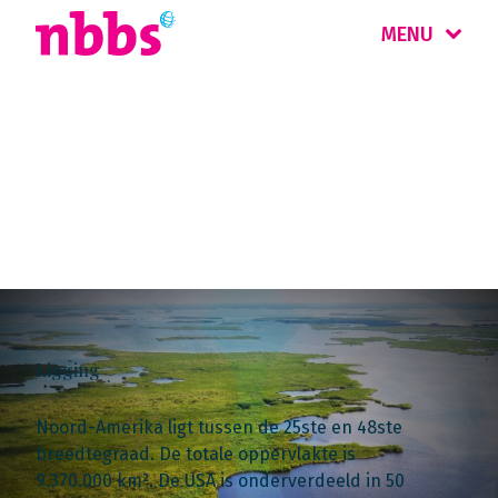
MENU
Landinformatie
Florida
Ligging
Noord-Amerika ligt tussen de 25ste en 48ste
breedtegraad. De totale oppervlakte is
9.370.000 km². De USA is onderverdeeld in 50