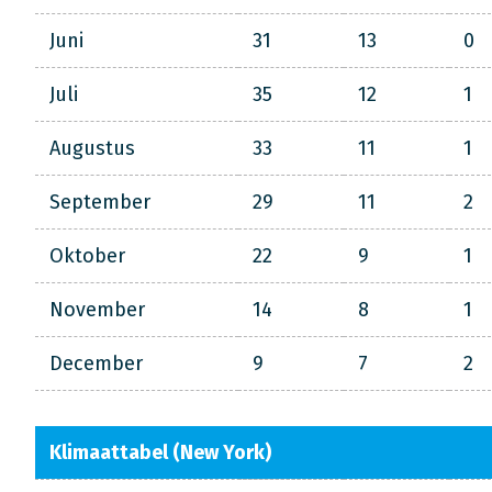
Juni
31
13
0
Juli
35
12
1
Augustus
33
11
1
September
29
11
2
Oktober
22
9
1
November
14
8
1
December
9
7
2
Klimaattabel (New York)