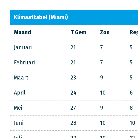
Klimaattabel (Miami)
Maand
T Gem
Zon
Re
Januari
21
7
5
Februari
21
7
5
Maart
23
9
5
April
24
10
6
Mei
27
9
8
Juni
28
10
10