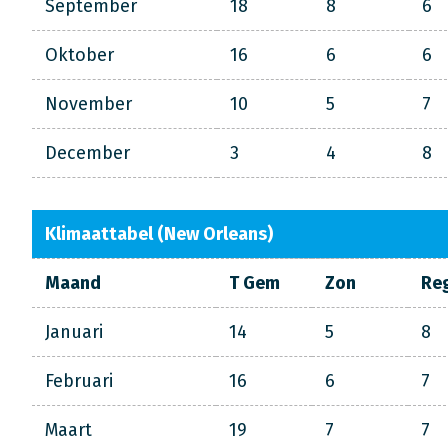
September
18
8
6
Oktober
16
6
6
November
10
5
7
December
3
4
8
Klimaattabel (New Orleans)
Maand
T Gem
Zon
Re
Januari
14
5
8
Februari
16
6
7
Maart
19
7
7