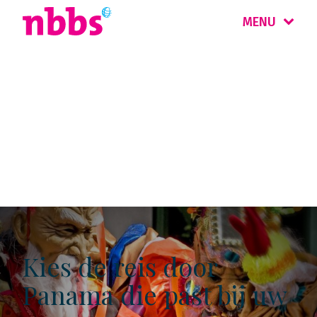
MENU
Kaartjes rondreizen
Panama
Kies de reis door
Panama die past bij uw