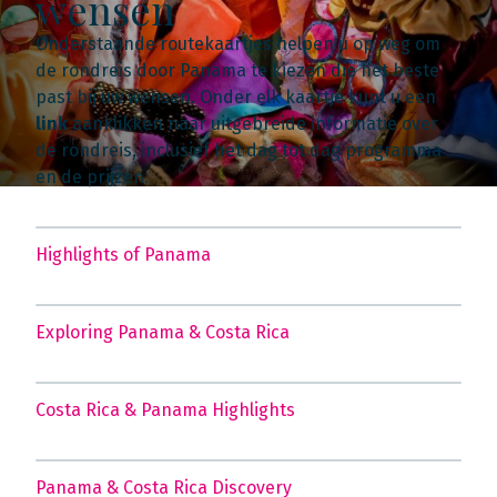
wensen
Onderstaande routekaartjes helpen u op weg om
de rondreis door Panama te kiezen die het beste
past bij uw wensen. Onder elk kaartje kunt u een
link
aanklikken naar uitgebreide informatie over
de rondreis, inclusief het dag tot dag programma
en de prijzen.
Highlights of Panama
Exploring Panama & Costa Rica
Costa Rica & Panama Highlights
Panama & Costa Rica Discovery