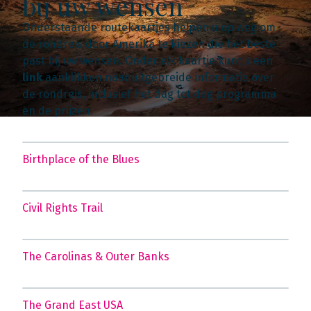
bij uw wensen
Onderstaande routekaartjes helpen u op weg om
de rondreis door Amerika te kiezen die het beste
past bij uw wensen. Onder elk kaartje kunt u een
link
aanklikken naar uitgebreide informatie over
de rondreis, inclusief het dag tot dag programma
en de prijzen.
Birthplace of the Blues
Civil Rights Trail
The Carolinas & Outer Banks
The Grand East USA