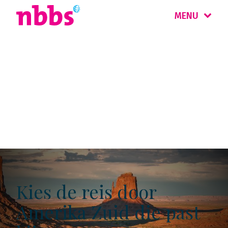
MENU
Kaartjes rondreizen
Amerika Zuid
Kies de reis door
Amerika Zuid die past