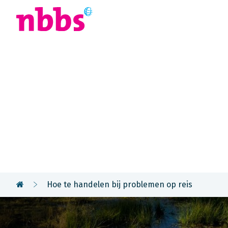
Afrika
Azië
U
Hoe te hande
problemen op
Hoe te handelen bij problemen op reis