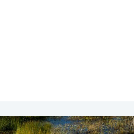
SA & Canada
Midden- & Zuid-Amerika
Australië | Nieuw
len bij
 reis