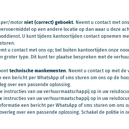
amper/motor
niet (correct) geboekt
. Neemt u contact met ons
w vervoermiddel op een andere locatie op dan waar u deze acht
oddienst. U kunt tijdens kantoortijden contact opnemen met
sturen.
emt u contact met ons op; bel buiten kantoortijden onze noo
n groter type. Dit kunt ter plaatse bespreken met de verhu
oont
technische mankementen
. Neemt u contact op met de
e een bericht per WhatsApp of sms sturen om ons op de hoogt
rleg over een passende oplossing.
de instructies van uw verhuurmaatschappij op in uw reisdoc
e instructies van uw verhuurmaatschappij op in uw reisdo
nformatie een bericht per WhatsApp of sms sturen om ons op
 overleg over een passende oplossing. Schakel de politie in 