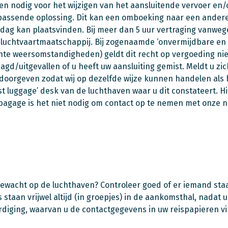
nodig voor het wijzigen van het aansluitende vervoer en/of v
passende oplossing. Dit kan een omboeking naar een andere v
 dag kan plaatsvinden. Bij meer dan 5 uur vertraging vanwe
e luchtvaartmaatschappij. Bij zogenaamde ‘onvermijdbare e
chte weersomstandigheden) geldt dit recht op vergoeding nie
agd/uitgevallen of u heeft uw aansluiting gemist. Meldt u zic
 doorgeven zodat wij op dezelfde wijze kunnen handelen als 
 ‘lost luggage’ desk van de luchthaven waar u dit constateert
 bagage is het niet nodig om contact op te nemen met onze 
gewacht op de luchthaven? Controleer goed of er iemand st
staan vrijwel altijd (in groepjes) in de aankomsthal, nada
iging, waarvan u de contactgegevens in uw reispapieren vin