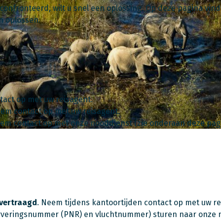
onfronteerd, wilt u snel een oplossing. Op deze pagina vi
en oplossen.
tact op met uw reisagent.
Neem contact op met uw reisagent.
em contact op met onze nooddienst (zie onderaan deze pagi
vertraagd
. Neem tijdens kantoortijden contact op met uw re
erveringsnummer (PNR) en vluchtnummer) sturen naar onze no