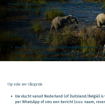
Wanneer u tijdens uw vakantie met problemen wordt gec
op reis en leggen wij uit hoe wij deze gezamenlijk kunn
Kort voor vertrek
Heeft u vragen over uw
reisdocumenten
? Neem con
Moet u de reis
annuleren
, tijdens kantoortijden? 
Moet u de reis
annuleren, buiten
kantoortijden? Ne
Op reis: uw vliegreis
Uw vlucht vanuit Nederland (of Duitsland/België) is
per WhatsApp of sms een bericht (o.v.v. naam, res