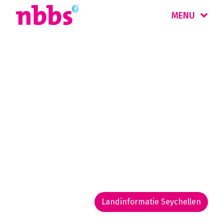
MENU
Rondreizen
Seychellen
Een van de spectaculairste eilandengroepen
ter wereld is de Seychellen. Parelwitte
stranden, helder zeewater met schitterende
koraalriffen en een mooi natuur maken deze
eilanden een paradijs.
Landinformatie Seychellen
Rondreis routekaarten