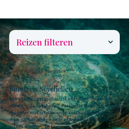
Reizen filteren
Geen resultaten gevonden.
Rondreis Seychellen
Een van de spectaculairste eilandengroepen ter
wereld is de Seychellen. Parelwitte stranden, helder
zeewater met schitterende koraalriffen en een
mooi natuur maken deze eilanden een paradijs.
Lees meer