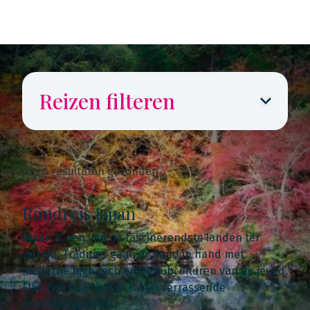
Reizen filteren
Geen resultaten gevonden.
Rondreis Japan
Japan is een van de fascinerendste landen ter
wereld. Tradities gaan er hand in hand met
moderne high tech en de subculturen van de jeugd.
Elke reis naar Japan is een verrassende
ontdekkingstocht.