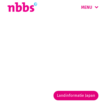
MENU
Rondreizen
Japan
Japan is een van de fascinerendste landen ter
wereld. Tradities gaan er hand in hand met
moderne high tech en de subculturen van de
jeugd. Elke reis naar Japan is een verrassende
ontdekkingstocht.
Landinformatie Japan
Rondreis routekaarten