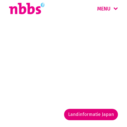
MENU
Rondreizen
Japan
Japan is een van de fascinerendste landen ter
wereld. Tradities gaan er hand in hand met
moderne high tech en de subculturen van de
jeugd. Elke reis naar Japan is een verrassende
ontdekkingstocht.
Landinformatie Japan
Rondreis routekaarten