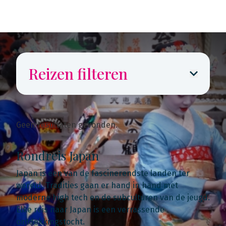
Reizen filteren
Geen resultaten gevonden.
Rondreis Japan
Japan is een van de fascinerendste landen ter
wereld. Tradities gaan er hand in hand met
moderne high tech en de subculturen van de jeugd.
Elke reis naar Japan is een verrassende
ontdekkingstocht.