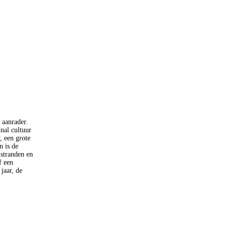
 aanrader.
nal cultuur
, een grote
n is de
dstranden en
f een
jaar, de