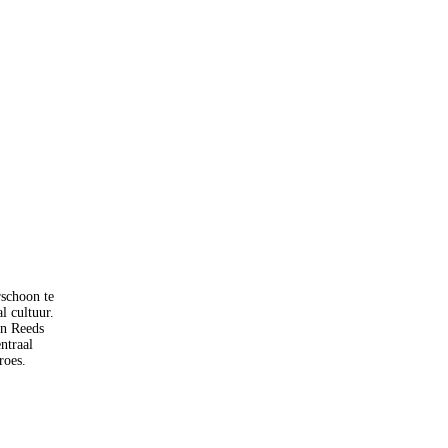
rschoon te
l cultuur.
en Reeds
ntraal
roes.