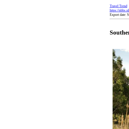
Travel Trend
https://nbbs.n
Export date: 
Souther