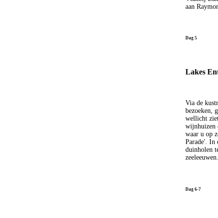
aan Raymond
Dag 5
Lakes Ent
Via de kust
bezoeken, g
wellicht zi
wijnhuizen 
waar u op z
Parade'. In
duinholen t
zeeleeuwen
Dag 6-7