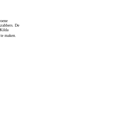
roene
krabbers. De
 Kilda
 te maken.