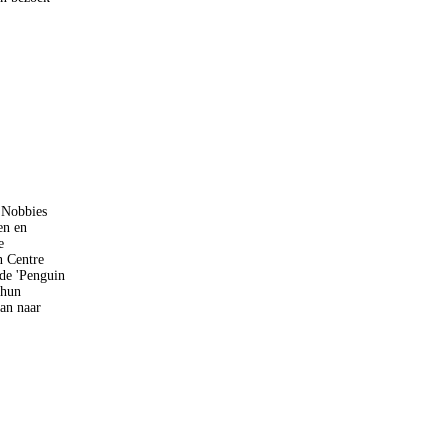
e Nobbies
en en
e
n Centre
 de 'Penguin
 hun
an naar