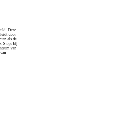
reld! Deze
leidt door
hten als de
. Stops bij
entrum van
 van