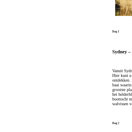
Dag 1
Sydney – 
Vanuit Sydn
Hier kunt u
ontdekken. 
baai waarin 
grootste pl
het helderb
boottocht m
walvissen v
Dag 2