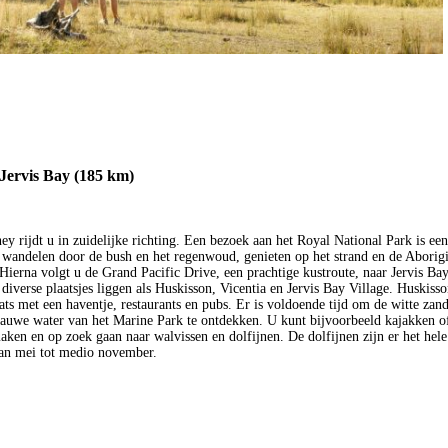
Jervis Bay (185 km)
ey rijdt u in zuidelijke richting. Een bezoek aan het Royal National Park is een
 wandelen door de bush en het regenwoud, genieten op het strand en de Aborigi
Hierna volgt u de Grand Pacific Drive, een prachtige kustroute, naar Jervis Bay
diverse plaatsjes liggen als Huskisson, Vicentia en Jervis Bay Village. Huskisso
aats met een haventje, restaurants en pubs. Er is voldoende tijd om de witte zan
lauwe water van het Marine Park te ontdekken. U kunt bijvoorbeeld kajakken o
aken en op zoek gaan naar walvissen en dolfijnen. De dolfijnen zijn er het hele 
an mei tot medio november.