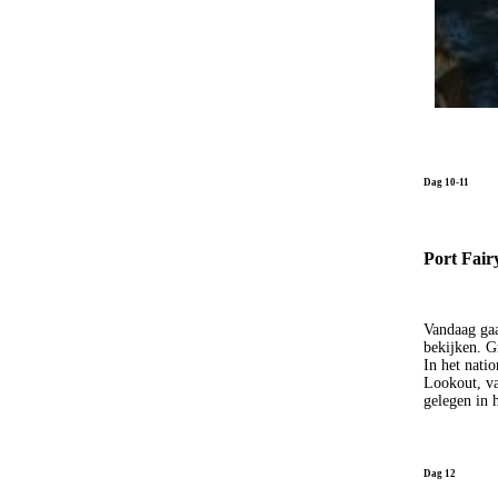
Dag 10-11
Port Fair
Vandaag gaa
bekijken. G
In het nati
Lookout, va
gelegen in 
Dag 12