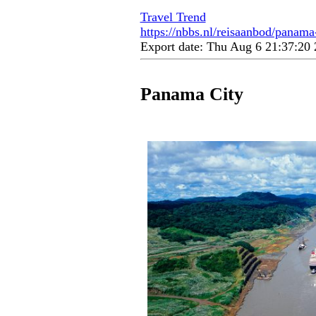
Travel Trend
https://nbbs.nl/reisaanbod/panama-
Export date: Thu Aug 6 21:37:2
Panama City