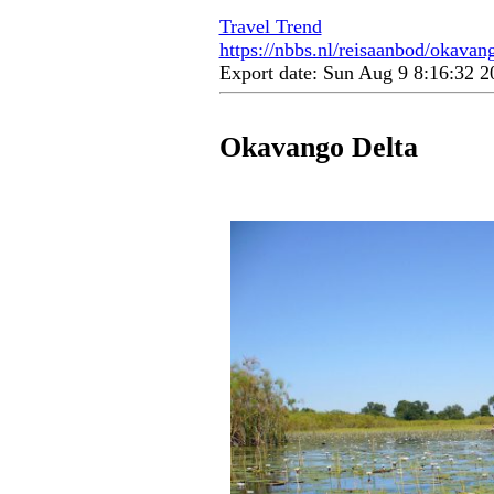
Travel Trend
https://nbbs.nl/reisaanbod/okavang
Export date: Sun Aug 9 8:16:32 
Okavango Delta