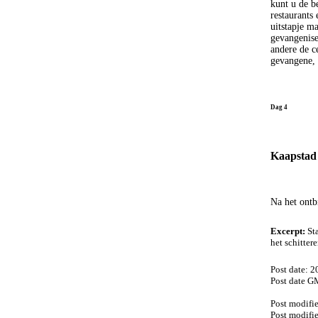
kunt u de be
restaurants
uitstapje m
gevangenise
andere de c
gevangene, 
Dag 4
Kaapstad
Na het ontb
Excerpt:
Sta
het schitter
Post date: 
Post date G
Post modifi
Post modifi