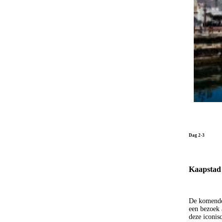
Dag 2-3
Kaapstad
De komende 
een bezoek 
deze iconis