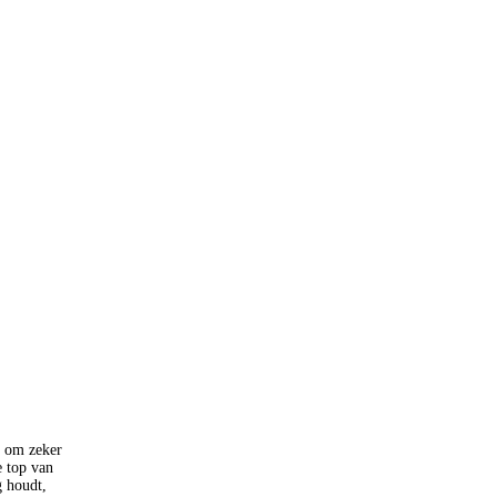
n om zeker
e top van
g houdt,