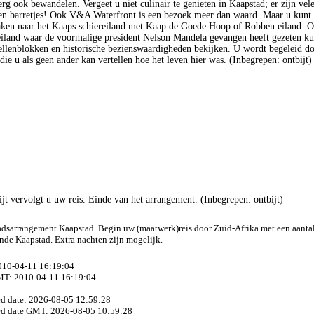
rg ook bewandelen. Vergeet u niet culinair te genieten in Kaapstad; er zijn vel
 en barretjes! Ook V&A Waterfront is een bezoek meer dan waard. Maar u kunt
aken naar het Kaaps schiereiland met Kaap de Goede Hoop of Robben eiland. O
iland waar de voormalige president Nelson Mandela gevangen heeft gezeten ku
ellenblokken en historische bezienswaardigheden bekijken. U wordt begeleid do
die u als geen ander kan vertellen hoe het leven hier was. (Inbegrepen: ontbijt)
ijt vervolgt u uw reis. Einde van het arrangement. (Inbegrepen: ontbijt)
dsarrangement Kaapstad. Begin uw (maatwerk)reis door Zuid-Afrika met een aantal
ende Kaapstad. Extra nachten zijn mogelijk.
2010-04-11 16:19:04
MT: 2010-04-11 16:19:04
ed date: 2026-08-05 12:59:28
ed date GMT: 2026-08-05 10:59:28