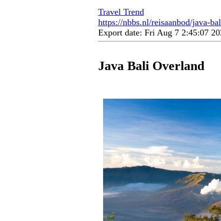
Travel Trend
https://nbbs.nl/reisaanbod/java-ba
Export date: Fri Aug 7 2:45:07 
Java Bali Overland