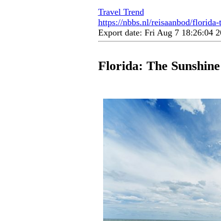
Travel Trend
https://nbbs.nl/reisaanbod/florida
Export date: Fri Aug 7 18:26:04
Florida: The Sunshine