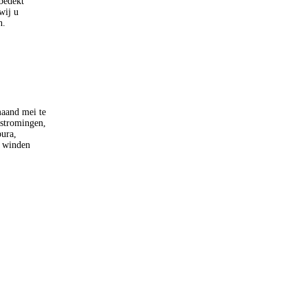
bedekt
wij u
n.
maand mei te
rstromingen,
pura,
e winden