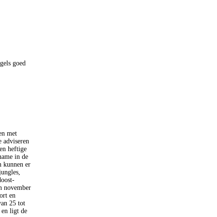
ngels goed
en met
e adviseren
en heftige
name in de
n kunnen er
jungles,
doost-
in november
ort en
van 25 tot
en ligt de