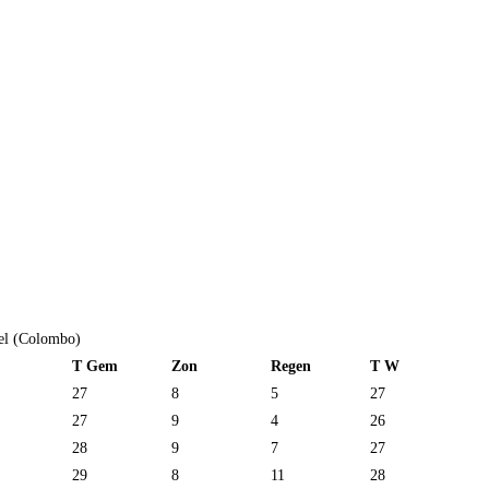
el (Colombo)
T Gem
Zon
Regen
T W
27
8
5
27
27
9
4
26
28
9
7
27
29
8
11
28