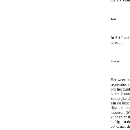
die elk vast
Taal
In Sri Lanka
terecht.
Klimaat
Het weer in
september r
om het zuid
buien kunne
zuidelijke 
aan de kust
rijst- en th
moesson (Ma
kunnen er i
heftig. In d
30°C aan de