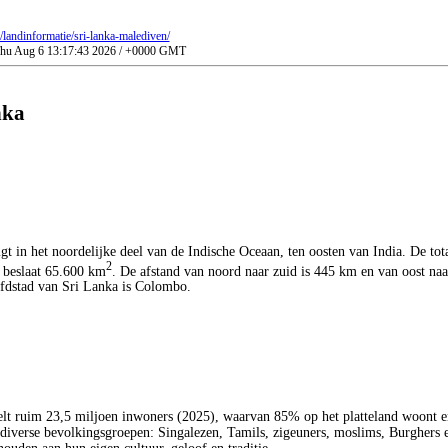
l/landinformatie/sri-lanka-malediven/
 Thu Aug 6 13:17:43 2026 / +0000 GMT
nka
gt in het noordelijke deel van de Indische Oceaan, ten oosten van India. De tot
2
 beslaat 65.600 km
. De afstand van noord naar zuid is 445 km en van oost na
fdstad van Sri Lanka is Colombo.
elt ruim 23,5 miljoen inwoners (2025), waarvan 85% op het platteland woont e
diverse bevolkingsgroepen: Singalezen, Tamils, zigeuners, moslims, Burghers e