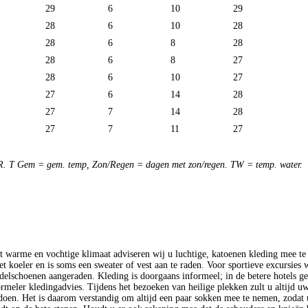
29
6
10
29
28
6
10
28
28
6
8
28
28
6
8
27
28
6
10
27
27
6
14
28
27
7
14
28
27
7
11
27
. T Gem = gem. temp, Zon/Regen = dagen met zon/regen. TW = temp. water.
 warme en vochtige klimaat adviseren wij u luchtige, katoenen kleding mee te
et koeler en is soms een sweater of vest aan te raden. Voor sportieve excursies
delschoenen aangeraden. Kleding is doorgaans informeel; in de betere hotels ge
ormeler kledingadvies. Tijdens het bezoeken van heilige plekken zult u altijd u
doen. Het is daarom verstandig om altijd een paar sokken mee te nemen, zodat