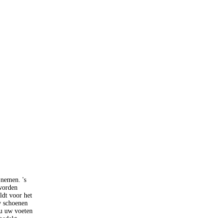
 nemen. 's
 worden
ldt voor het
w schoenen
 u uw voeten