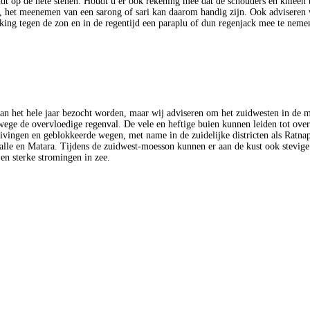
ndt op de hete stenen. Houdt u er ook rekening mee dat de schouders en knieën 
, het meenemen van een sarong of sari kan daarom handig zijn. Ook adviseren 
ing tegen de zon en in de regentijd een paraplu of dun regenjack mee te neme
an het hele jaar bezocht worden, maar wij adviseren om het zuidwesten in de 
ege de overvloedige regenval. De vele en heftige buien kunnen leiden tot ove
ivingen en geblokkeerde wegen, met name in de zuidelijke districten als Ratna
alle en Matara. Tijdens de zuidwest-moesson kunnen er aan de kust ook stevig
n sterke stromingen in zee.