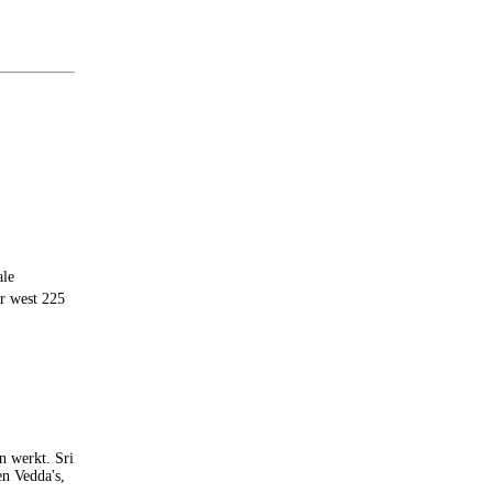
ale
ar west 225
n werkt. Sri
n Vedda's,