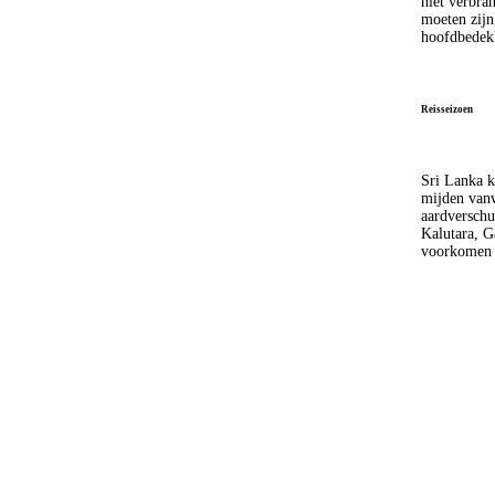
niet verbra
moeten zijn
hoofdbedekk
Reisseizoen
Sri Lanka k
mijden vanw
aardverschu
Kalutara, G
voorkomen e