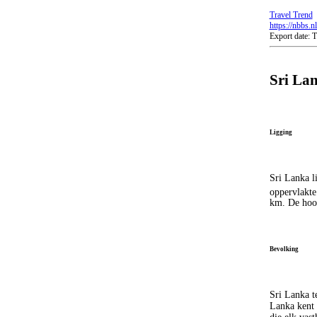
Travel Trend
https://nbbs.n
Export date:
Sri La
Ligging
Sri Lanka li
oppervlakte
km. De hoo
Bevolking
Sri Lanka t
Lanka kent 