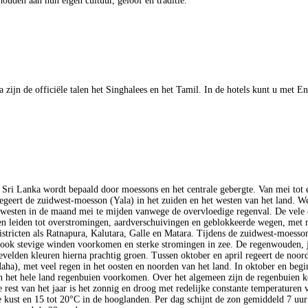
houden aan hun eigen cultuur, geloof en traditie.
 zijn de officiële talen het Singhalees en het Tamil. In de hotels kunt u met E
 Sri Lanka wordt bepaald door moessons en het centrale gebergte. Van mei tot 
egeert de zuidwest-moesson (Yala) in het zuiden en het westen van het land. W
westen in de maand mei te mijden vanwege de overvloedige regenval. De vele 
n leiden tot overstromingen, aardverschuivingen en geblokkeerde wegen, met 
districten als Ratnapura, Kalutara, Galle en Matara. Tijdens de zuidwest-moesso
 ook stevige winden voorkomen en sterke stromingen in zee. De regenwouden, 
eevelden kleuren hierna prachtig groen. Tussen oktober en april regeert de noor
ha), met veel regen in het oosten en noorden van het land. In oktober en beg
n het hele land regenbuien voorkomen. Over het algemeen zijn de regenbuien k
e rest van het jaar is het zonnig en droog met redelijke constante temperaturen 
 kust en 15 tot 20°C in de hooglanden. Per dag schijnt de zon gemiddeld 7 uur 